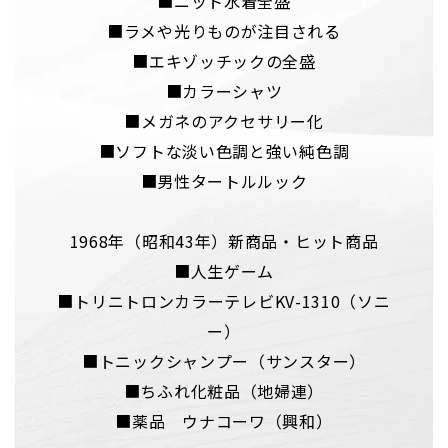
■ニット水着全盛
■ラメや光りものが注目される
■エキゾッチックの全盛
■カラーシャツ
■メガネのアクセサリー化
■ソフトな淡い色調と強い純色調
■男性タートルルック
1968年（昭和43年）新商品・ヒット商品
■人生ゲーム
■トリニトロンカラーテレビKV-1310（ソニ
ー）
■トニックシャンプー（サンスター）
■ちふれ化粧品（地婦連）
■薬品 ウナコーワ（興和）