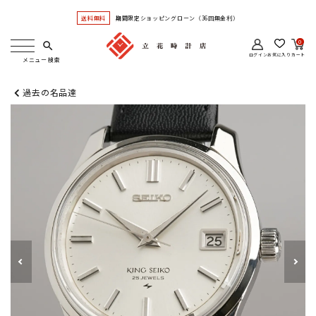
送料無料
期間限定ショッピングローン（36回無金利）
0
search
ログイン
お気に入り
カート
過去の名品達