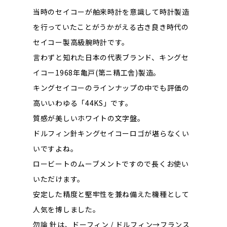
当時のセイコーが舶来時計を意識して時計製造
を行っていたことがうかがえる古き良き時代の
セイコー製高級腕時計です。
言わずと知れた日本の代表ブランド、キングセ
イコー1968年亀戸(第ニ精工舎)製造。
キングセイコーのラインナップの中でも評価の
高いいわゆる「44KS」です。
質感が美しいホワイトの文字盤。
ドルフィン針キングセイコーロゴが堪らなくい
いですよね。
ロービートのムーブメントですので長くお使い
いただけます。
安定した精度と堅牢性を兼ね備えた機種として
人気を博しました。
勿論 針は、ドーフィン / ドルフィン→フランス