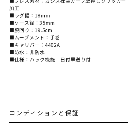
■ブレス素材：カシス社製カーフ型押しクリッカー
加工
■ラグ幅：18mm
■ケース径：35mm
■腕回り：19.5cm
■ムーブメント：手巻
■キャリバー：4402A
■防水：非防水
■仕様：ハック機能 日付早送り付
コンディションと保証