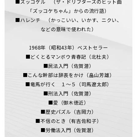
■ズッコケル （ザ・ドリフターズのヒット曲
「ズッコケちゃん」からの流行語）
■ハレンチ （かっこいい、いかす、ニクい、
などの意味で使われた）
1968年（昭和43年）ベストセラー
■どくとるマンボウ青春記（北杜夫）
■民法入門（佐賀潜）
■こんな幹部は辞表をかけ（畠山芳雄）
■竜馬が行く １～５（司馬遼太郎）
■刑法入門（佐賀潜）
■愛（御木徳近）
■歴史パズル（吉岡力）
■不信のとき（有吉佐和子）
■労働法入門（佐賀潜）