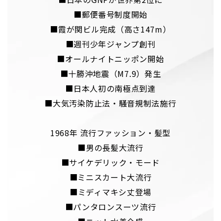
■郵便番号制度開始
■霞が関ビル完成（高さ147m）
■週刊少年ジャンプ創刊
■オールナイトニッポン開始
■十勝沖地震（M7.9）発生
■日本人初の南極点到達
■大気汚染防止法・騒音規制法施行
1968年 流行ファッション・髪型
■男の長髪大流行
■サイケデリック・モード
■ミニスカート大流行
■ミディマキシ丈登場
■パンタロンスーツ流行