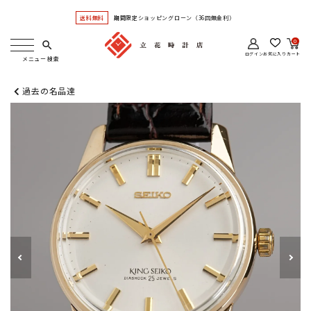
送料無料
期間限定ショッピングローン（36回無金利）
0
search
ログイン
お気に入り
カート
過去の名品達