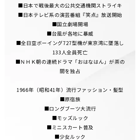
■日本で戦後最大の公共交通機関ストライキ
■日本テレビ系の演芸番組『笑点』放送開始
■国立劇場開場
■台風が各地に暴威
■全日空ボーイング727型機が東京湾に墜落し
133人全員死亡
■ＮＨＫ朝の連続ドラマ「おはなはん」が茶の
間を独占
1966年（昭和41年）流行ファッション・髪型
■原宿族
■ロングブーツ大流行
■モッズルック
■ミニスカート普及
■少女ルック