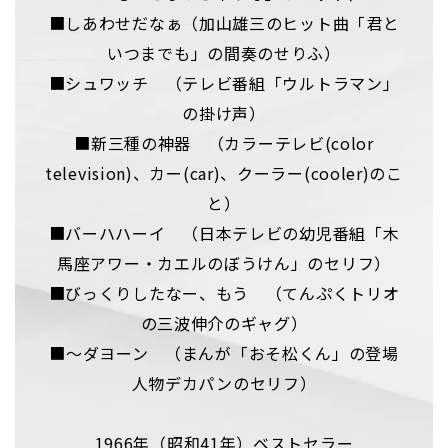
■しあわせだなぁ（加山雄三のヒット曲「君と
いつまでも」の間奏のせりふ）
■シュワッチ （テレビ番組「ウルトラマン」
の掛け声）
■新三種の神器 （カラーテレビ(color
television)、カー(car)、クーラー(cooler)のこ
と）
■バーハハーイ （日本テレビの幼児番組「木
馬座アワー・カエルのぼうけん」のセリフ）
■びっくりしたなー、もう （てんぷくトリオ
の三波伸介のギャグ）
■～ダヨーン （まんが「おそ松くん」の登場
人物デカパンのセリフ）
1966年（昭和41年）ベストセラー