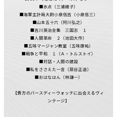
■氷点（三浦綾子）
■海軍主計局大尉小泉信吉（小泉信三）
■山本五十六（阿川弘之）
■吉川英治全集 三国志 １
■人間革命 ２（池田大作）
■五味マージャン教室（五味康祐）
■戦争と平和 １（Ａ・トルストイ）
■対話・人間の建設
■私をささえた一言（扇谷正造）
■おはなはん（林謙一）
【貴方のバースディーウォッチに出会えるヴィ
ンテージ】