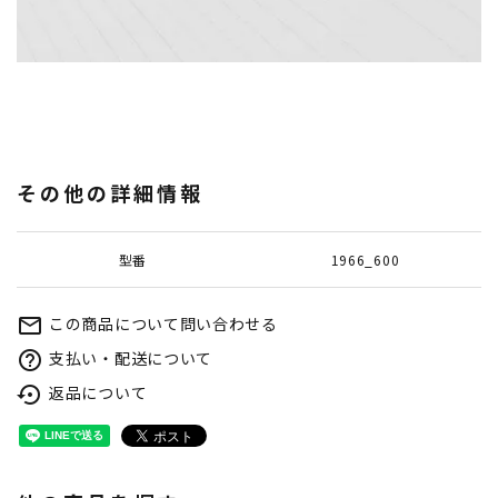
その他の詳細情報
型番
1966_600
この商品について問い合わせる
mail_outline
支払い・配送について
help_outline
返品について
settings_backup_restore