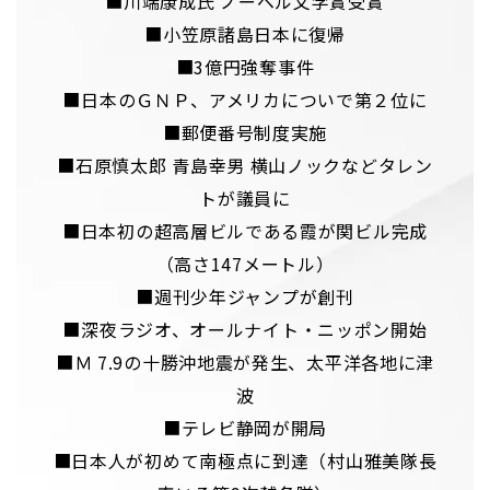
■川端康成氏 ノーベル文学賞受賞
■小笠原諸島日本に復帰
■3億円強奪事件
■日本のＧＮＰ、アメリカについで第２位に
■郵便番号制度実施
■石原慎太郎 青島幸男 横山ノックなどタレン
トが議員に
■日本初の超高層ビルである霞が関ビル完成
（高さ147メートル）
■週刊少年ジャンプが創刊
■深夜ラジオ、オールナイト・ニッポン開始
■Ｍ 7.9の十勝沖地震が発生、太平洋各地に津
波
■テレビ静岡が開局
■日本人が初めて南極点に到達（村山雅美隊長