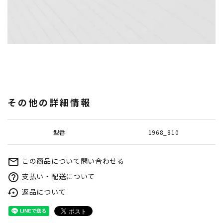
その他の詳細情報
型番
1968_810
この商品について問い合わせる
mail_outline
支払い・配送について
help_outline
返品について
settings_backup_restore