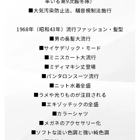
率いる第9次越冬隊）
■大気汚染防止法、騒音規制法施行
1968年（昭和43年）流行ファッション・髪型
■男の長髪大流行
■サイケデリック・モード
■ミニスカート大流行
■ミディマキシ丈登場
■パンタロンスーツ流行
■ニット水着全盛
■ラメや光りものが注目される
■エキゾッチックの全盛
■カラーシャツ
■メガネのアクセサリー化
■ソフトな淡い色調と強い純色調