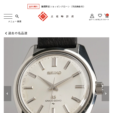
送料無料
期間限定ショッピングローン（36回無金利）
0
search
ログイン
お気に入り
カート
過去の名品達