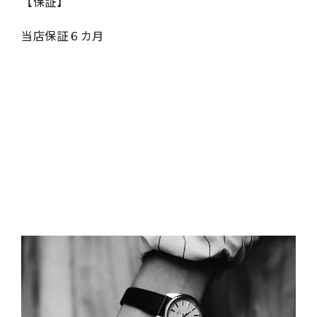
【保証】
当店保証６カ月