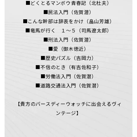
■どくとるマンボウ青春記（北杜夫）
■民法入門（佐賀潜）
■こんな幹部は辞表をかけ（畠山芳雄）
■竜馬が行く １～５（司馬遼太郎）
■刑法入門（佐賀潜）
■愛（御木徳近）
■歴史パズル（吉岡力）
■不信のとき（有吉佐和子）
■労働法入門（佐賀潜）
■道路交通法入門（佐賀潜）
【貴方のバースディーウォッチに出会えるヴィ
ンテージ】