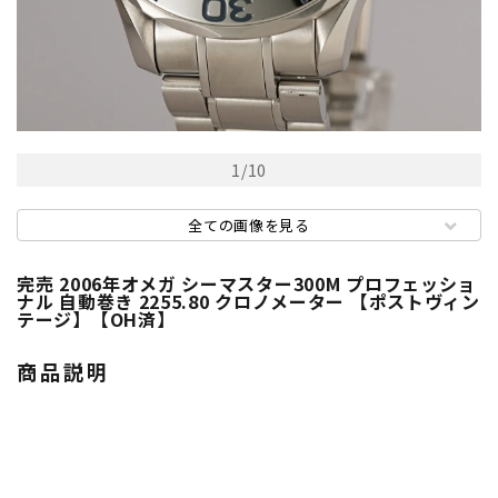
1
/
10
全ての画像を見る
完売 2006年オメガ シーマスター300M プロフェッショ
ナル 自動巻き 2255.80 クロノメーター 【ポストヴィン
テージ】【OH済】
商品説明