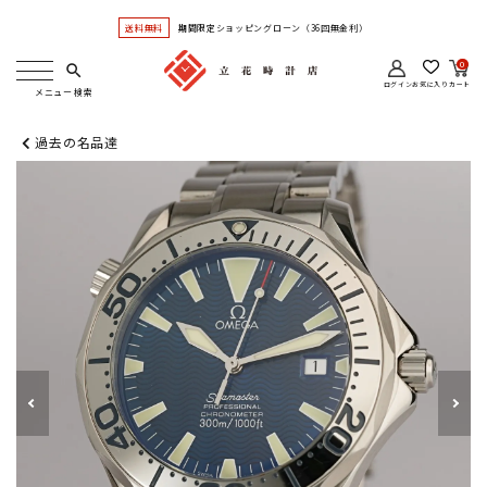
送料無料
期間限定ショッピングローン（36回無金利）
0
search
ログイン
お気に入り
カート
過去の名品達