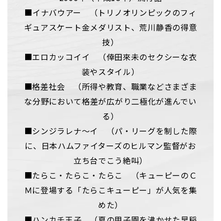
■イナバウアー （トリノオリンピックのフィ
ギュアスケート金メダリスト、荒川静香の得意
技）
■エロカッコイイ （倖田來未のセクシーな衣
装やスタイル）
■格差社会 （所得や教育、職業などさまざま
な分野において格差が広がり二極化が進んでい
る）
■シンジラレナ～イ （パ・リーグを制した際
に、日本ハムファイターズのヒルマン監督がお
立ち台でこう絶叫）
■たらこ・たらこ・たらこ （キューピーのＣ
Ｍに登場する「たらこキューピー」が人気を集
めた）
■ハンカチ王子 （夏の甲子園を沸かせた早稲