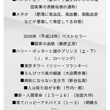
田実業の斎藤佑樹の通称）
■メタボ （肥満に高血圧、高血糖、高脂血症
などが重複して発症してる状態）
2006年（平成18年）ベストセラー
■国家の品格（藤原正彦）
■ハリー・ポッターと謎のプリンス（上・下）
（Ｊ．Ｋ．ローリング）
■東京タワー（リリー・フランキー）
■えんぴつで奥の細道（大迫閑歩書）
■病気にならない生き方（新谷弘実）
■人は見た目が９割 （竹内一郎）
■新・人間革命（１５～１６）（池田大作）
■育てハッピーアドバイス（１～３）（明橋大
二）