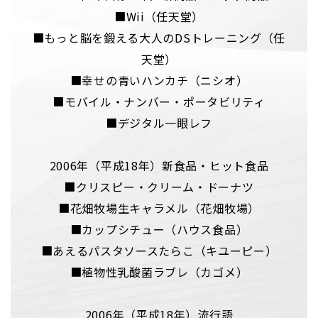
■Wii（任天堂）
■もっと脳を鍛える大人のDSトレーニング（任
天堂）
■幸せの青いハンカチ（ニシオ）
■モバイル・ナンバー・ポータビリティ
■デジタル一眼レフ
2006年（平成18年）新食品・ヒット食品
■クリスピー・クリーム・ドーナツ
■花畑牧場生キャラメル（花畑牧場）
■カップシチュー（ハウス食品）
■あえるパスタソースたらこ（キユーピー）
■植物性乳酸菌ラブレ（カゴメ）
2006年（平成18年）流行語