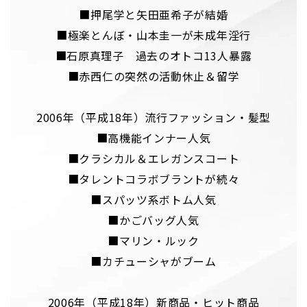
■押尾学と矢田亜希子が結婚
■極楽とんぼ・山本圭一が未成年淫行
■石原真理子 過去のオトコ13人暴露
■赤西仁の突然の活動休止＆留学
2006年（平成18年）流行ファッション・髪型
■高機能インナー人気
■クラシカル＆エレガンスコート
■タレントコラボブラントが続々
■スパッツ系ボトム人気
■かごバッグ人気
■マリン・ルック
■カチューシャがブーム
2006年（平成18年）新商品・ヒット商品