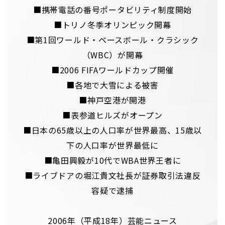
■携帯電話の番号ポータビリティ制度開始
■トリノ冬季オリンピック開幕
■第1回ワールド・ベースボール・クラシック
（WBC）が開幕
■2006 FIFAワールドカップ開催
■各地で大雪による被害
■神戸空港が開港
■表参道ヒルズがオープン
■日本の65歳以上の人口率が世界最高、15歳以
下の人口率が世界最低に
■亀田興毅が10代でWBA世界王者に
■ライブドアの堀江貴文社長が証券取引法違反
容疑で逮捕
2006年（平成18年）芸能ニュース