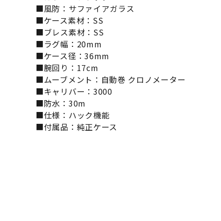
■風防：サファイアガラス
■ケース素材：SS
■ブレス素材：SS
■ラグ幅：20mm
■ケース径：36mm
■腕回り：17cm
■ムーブメント：自動巻 クロノメーター
■キャリバー：3000
■防水：30m
■仕様：ハック機能
■付属品：純正ケース