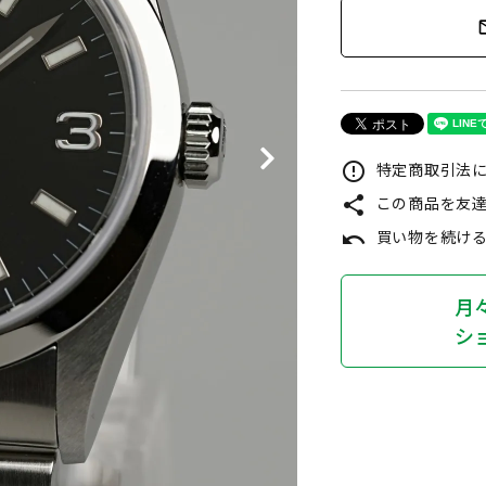
mail_
特定商取引法に
error_outline
この商品を友
share
買い物を続け
undo
月
シ