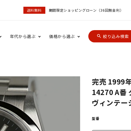
送料無料
期間限定ショッピングローン（36回無金利）
年代から選ぶ
価格から選ぶ
絞り込み検索
search
完売 199
14270 
ヴィンテー
型番