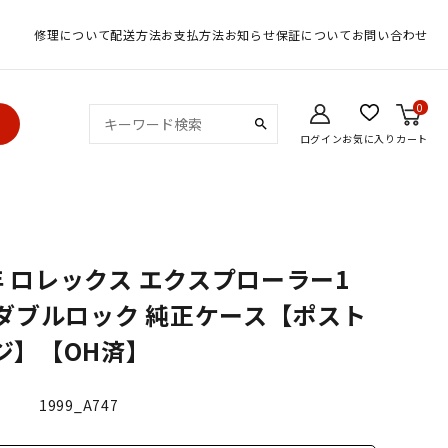
修理について
配送方法
お支払方法
お知らせ
保証について
お問い合わせ
0
search
ログイン
お気に入り
カート
9年 ロレックス エクスプローラー1
A番 ダブルロック 純正ケース【ポスト
ジ】【OH済】
1999_A747