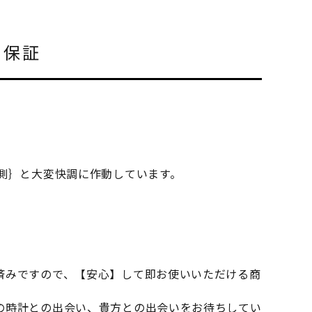
と保証
計測｝と大変快調に作動しています。
。
済みですので、【安心】して即お使いいただける商
の時計との出会い、貴方との出会いをお待ちしてい